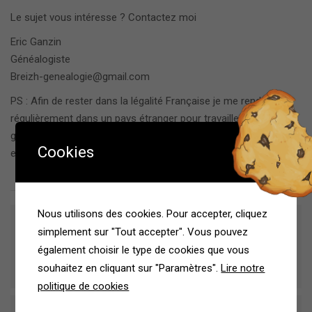
Le sujet vous intéresse ? Contactez moi
Eric Ganzin
Généalogiste
Breizh-genealogie@gmail.com
PS : Afin de rester dans la légalité Française je me rends
régulièrement dans un pays étranger pour travailler sur les
généalogies Adn où, contrairement à la France, cette activité
Cookies
est légale . (Article 113-6 du cp)
Nous utilisons des cookies. Pour accepter, cliquez
Previous Post
simplement sur "Tout accepter". Vous pouvez
Métiers anciens : « Scieur de long »
également choisir le type de cookies que vous
Non classé
souhaitez en cliquant sur "Paramètres".
Lire notre
politique de cookies