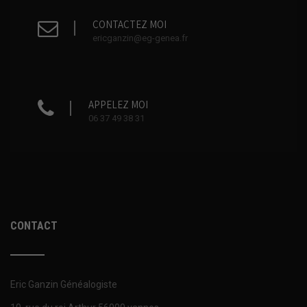
CONTACTEZ MOI
ericganzin@eg-genea.fr
APPELEZ MOI
06 37 49 38 31
CONTACT
Eric Ganzin Généalogiste