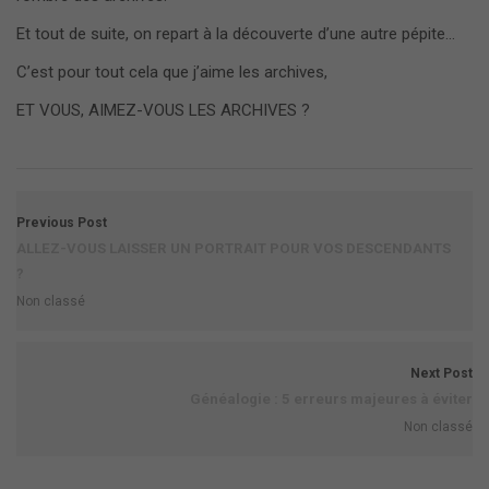
Et tout de suite, on repart à la découverte d’une autre pépite…
C’est pour tout cela que j’aime les archives,
ET VOUS, AIMEZ-VOUS LES ARCHIVES ?
Previous Post
ALLEZ-VOUS LAISSER UN PORTRAIT POUR VOS DESCENDANTS
?
Non classé
Next Post
Généalogie : 5 erreurs majeures à éviter
Non classé