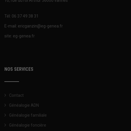
10, rue du roi Arthur 56000 vannes
Tél: 06 37 49 38 31
E-mail: ericganzin@eg-genea.fr
site: eg-genea.fr
NOS SERVICES
Contact
Généalogie ADN
Généalogie familiale
Généalogie foncière