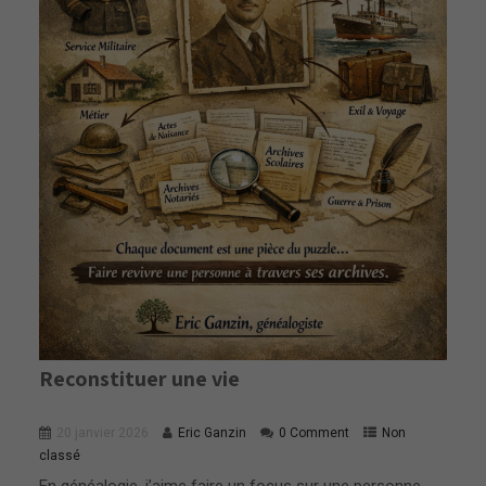
Reconstituer une vie
20 janvier 2026
Eric Ganzin
0 Comment
Non
classé
En généalogie, j’aime faire un focus sur une personne…