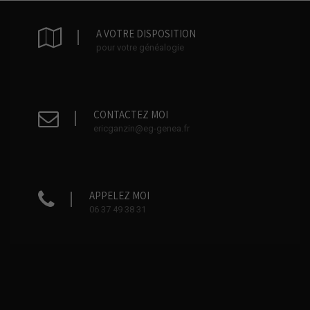
A VOTRE DISPOSITION
pour votre généalogie
CONTACTEZ MOI
ericganzin@eg-genea.fr
APPELEZ MOI
06 37 49 38 31