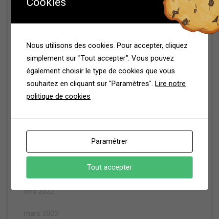
Cookies
août 2023
juin 2023
Nous utilisons des cookies. Pour accepter, cliquez
mai 2023
simplement sur "Tout accepter". Vous pouvez
également choisir le type de cookies que vous
mars 2023
souhaitez en cliquant sur "Paramètres".
Lire notre
politique de cookies
février 2023
décembre 2022
Paramétrer
octobre 2022
Tout accepter
mai 2022
avril 2022
mars 2022