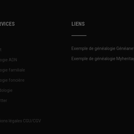
RVICES
LIENS
Exemple de généalogie Généane
t
Exemple de généalogie Myherita
ogie ADN
ogie familiale
ogie foncière
ologie
tter
ions légales CGU/CGV