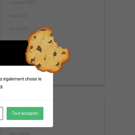
octobre 2022
mai 2022
avril 2022
mars 2022
décembre 2021
novembre 2021
z également choisir le
es
Catégories
Tout accepter
Généalogie
Non classé