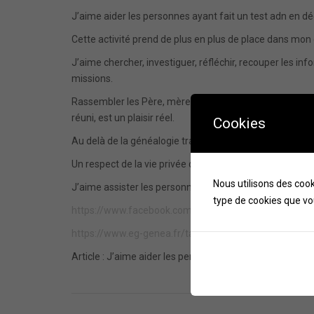
J’aime aider les personnes ayant fait un test adn en déc
Cette activité prend de plus en plus de place dans mo
J’aime chercher, investiguer, réfléchir, recouper les in
missions.
Rassembler les Père, mère, frères, soeurs, cousin, cous
réuni, est un plaisir réel.
Cookies
Au delà de la généalogie traditionnelle il y a beaucoup
Un respect de la vie privée de tous est nécessaire, cel
Nous utilisons des coo
J’aime assister les personnes dans la découverte de l
type de cookies que vo
https://www.facebook.com/Eric.Ganzin.Genealogiste
https://www.eg-genea.fr/tarifs/
Article : J’aime aider les personnes ayant fait un test a