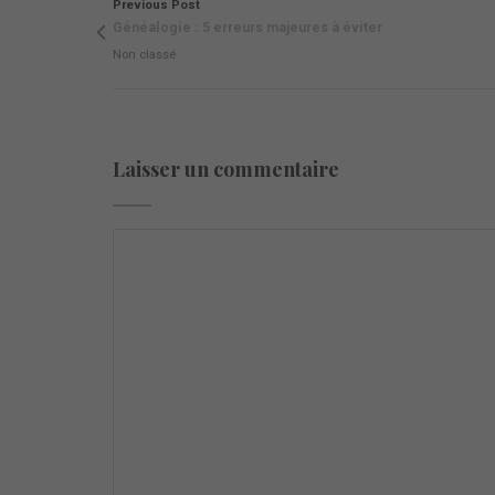
Previous Post
Généalogie : 5 erreurs majeures à éviter
Non classé
Laisser un commentaire