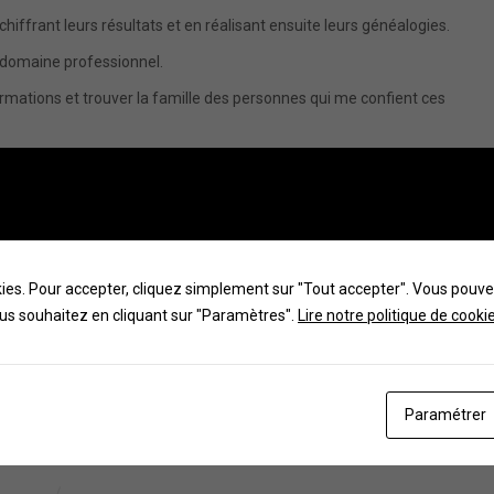
hiffrant leurs résultats et en réalisant ensuite leurs généalogies.
n domaine professionnel.
formations et trouver la famille des personnes qui me confient ces
ines, tous membres d’un puzzle familial que la vie n’a pas toujours
 d’émotions dans ces recherches.
a demande d’avancer avec souplesse et discrétion.
kies. Pour accepter, cliquez simplement sur "Tout accepter". Vous pouve
eurs nouvelles branches généalogiques.
us souhaitez en cliquant sur "Paramètres".
Lire notre politique de cooki
dn
Paramétrer