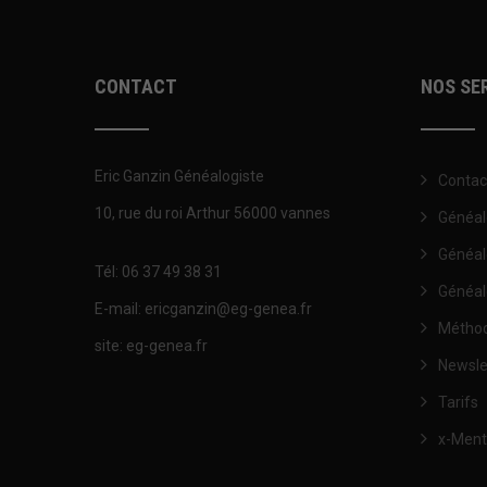
CONTACT
NOS SE
Eric Ganzin Généalogiste
Contac
10, rue du roi Arthur 56000 vannes
Généal
Généal
Tél: 06 37 49 38 31
Généal
E-mail: ericganzin@eg-genea.fr
Méthod
site: eg-genea.fr
Newsle
Tarifs
x-Ment